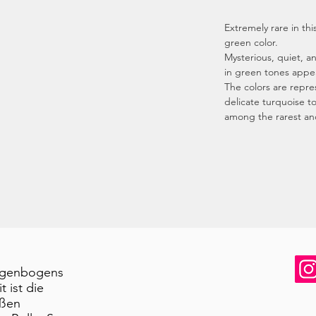
Extremely rare in thi
green color.
Mysterious, quiet, an
in green tones appea
The colors are repre
delicate turquoise to
among the rarest an
Regenbogens
 ist die
ißen