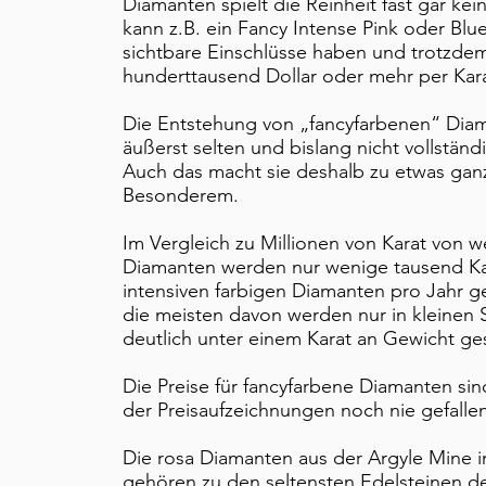
Diamanten spielt die Reinheit fast gar kei
kann z.B. ein Fancy Intense Pink oder Blu
sichtbare Einschlüsse haben und trotzde
hunderttausend Dollar oder mehr per Kara
​Die Entstehung von „fancyfarbenen“ Diam
äußerst selten und bislang nicht vollständi
Auch das macht sie deshalb zu etwas gan
Besonderem.
Im Vergleich zu Millionen von Karat von 
Diamanten werden nur wenige tausend Ka
intensiven farbigen Diamanten pro Jahr 
die meisten davon werden nur in kleinen 
deutlich unter einem Karat an Gewicht ges
Die Preise für fancyfarbene Diamanten sin
der Preisaufzeichnungen noch nie gefallen
​Die rosa Diamanten aus der Argyle Mine i
gehören zu den seltensten Edelsteinen d