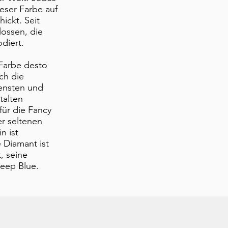
eser Farbe auf
ickt. Seit
lossen, die
diert.
 Farbe desto
uch die
tensten und
talten
für die Fancy
er seltenen
n ist
 Diamant ist
, seine
Deep Blue.