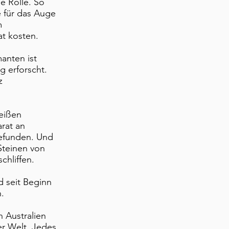
ne Rolle. So
e für das Auge
m
t kosten.
anten ist
g erforscht.
z
weißen
rat an
gefunden. Und
Steinen von
chliffen.
d seit Beginn
.
n Australien
er Welt. Jedes