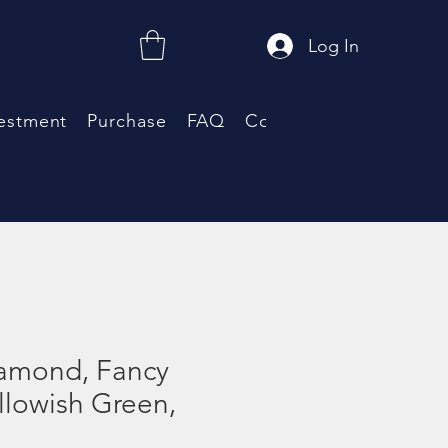
Log In
estment
Purchase
FAQ
Coupon
Neue Seite
iamond, Fancy
llowish Green,