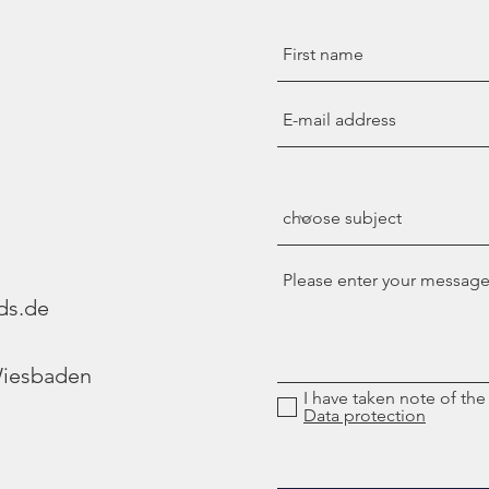
ds.de
Wiesbaden
I have taken note of the
Data protection