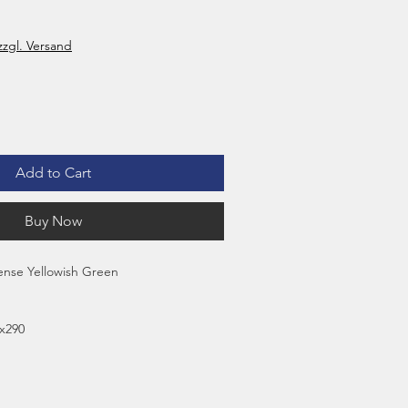
zzgl. Versand
Add to Cart
Buy Now
ense Yellowish Green
x290