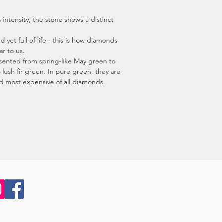
s intensity, the stone shows a distinct
d yet full of life - this is how diamonds
r to us.
sented from spring-like May green to
 lush fir green. In pure green, they are
d most expensive of all diamonds.