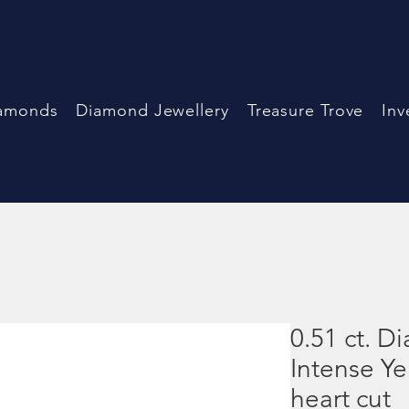
amonds
Diamond Jewellery
Treasure Trove
Inv
0.51 ct. D
Intense Ye
heart cut