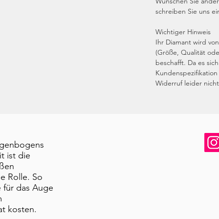
Wünschen Sie andere
schreiben Sie uns ei
Wichtiger Hinweis
Ihr Diamant wird von
(Größe, Qualität ode
beschafft. Da es si
Kundenspezifikation 
Widerruf leider nich
Regenbogens
 ist die
ißen
ne Rolle. So
e für das Auge
m
t kosten.