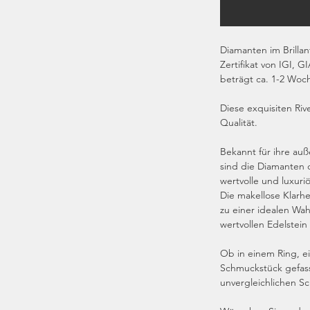
Diamanten im Brillan
Zertifikat von IGI, G
beträgt ca. 1-2 Woc
Diese exquisiten Rive
Qualität.
Bekannt für ihre auß
sind die Diamanten 
wertvolle und luxuri
Die makellose Klarh
zu einer idealen Wahl
wertvollen Edelstein
Ob in einem Ring, e
Schmuckstück gefasst
unvergleichlichen S