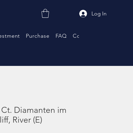
Log In
estment
Purchase
FAQ
Coupon
Neue Seite
5 Ct. Diamanten im
iff, River (E)
e