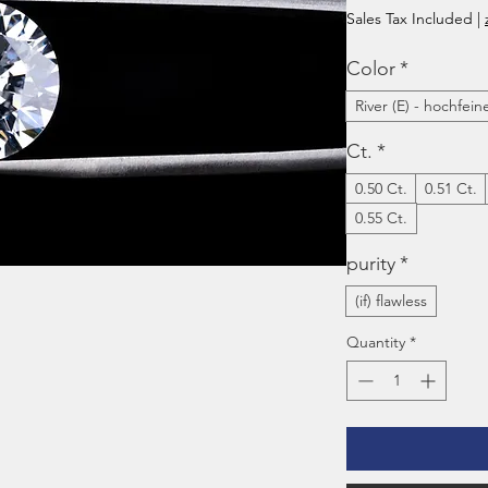
Pri
Sales Tax Included
|
Color
*
River (E) - hochfei
Ct.
*
0.50 Ct.
0.51 Ct.
0.55 Ct.
purity
*
(if) flawless
Quantity
*