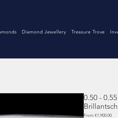
amonds
Diamond Jewellery
Treasure Trove
Inv
0.50 - 0.5
Brillantschl
Sal
From
€1,900.00