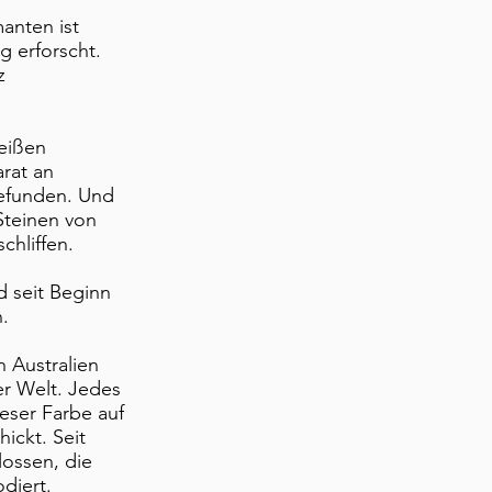
anten ist
g erforscht.
z
weißen
rat an
gefunden. Und
Steinen von
chliffen.
d seit Beginn
.
n Australien
er Welt. Jedes
eser Farbe auf
ickt. Seit
lossen, die
diert.