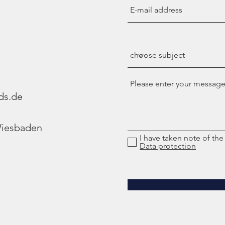
ds.de
Wiesbaden
I have taken note of the
Data protection