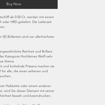
Buy Now
tschliff ab 0.50 Ct. werden mit einem
IA oder HRD geliefert. Die Lieferzeit
hen.
r (E) Brillanten sind von allerhöchster
ergewöhnliche Reinheit und Brillanz
der Kategorie Hochfeines Weiß sehr
öse Steine.
eit und funkelnde Präsenz machen sie
 für alle, die einen seltenen und
 suchen.
iner Halskette oder einem anderen
, wird Sie dieser Diamant mit seiner
chönheit fesseln und beeindrucken.