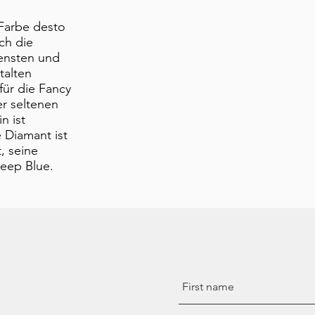
 Farbe desto
uch die
tensten und
talten
für die Fancy
er seltenen
n ist
 Diamant ist
, seine
Deep Blue.