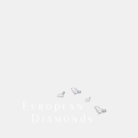
European
Diamonds