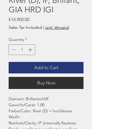
River (D), IF, Brillant,
GIA HRD IGI
Price
€14,900.00
Sales Tax Included
|
zzgl. Versand
Quantity
*
Add to Cart
Buy Now
Diamant: Brillantschliff
Gewicht/Carat: 1.00
Farbe/Color: River (D) = hochfeines
Weiß+
Reinheit/Clarity: IF (internally flawless)
Finish: exzellent / exzellent / exzellent