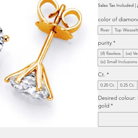
Price
Sales Tax Included
|
color of diamon
River
Top Wessel
purity
*
(if) flawless
(vs) V
(si) Small Inclusions
Ct.
*
0.20 Ct.
0.25 Ct.
Desired colour: 
gold
*