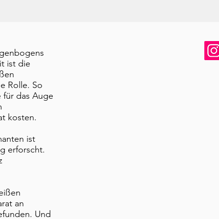
Regenbogens
 ist die
ißen
ne Rolle. So
e für das Auge
m
t kosten.
anten ist
g erforscht.
z
weißen
rat an
gefunden. Und