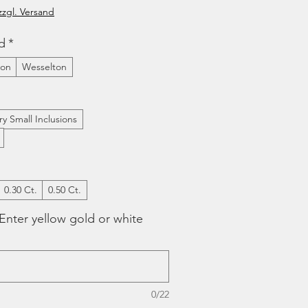
zzgl. Versand
d
*
ton
Wesselton
ery Small Inclusions
0.30 Ct.
0.50 Ct.
Enter yellow gold or white
0/22