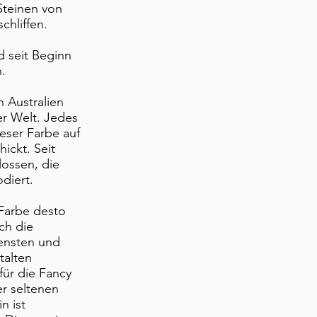
Steinen von
chliffen.
d seit Beginn
.
n Australien
er Welt. Jedes
eser Farbe auf
ickt. Seit
lossen, die
diert.
 Farbe desto
uch die
tensten und
talten
für die Fancy
er seltenen
n ist