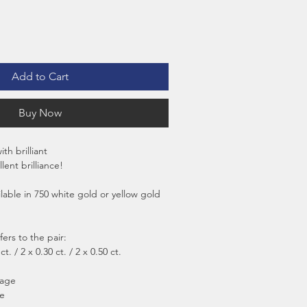
Add to Cart
Buy Now
th brilliant
lent brilliance!
ailable in 750 white gold or yellow gold
ers to the pair:
ct. / 2 x 0.30 ct. / 2 x 0.50 ct.
mage
ge