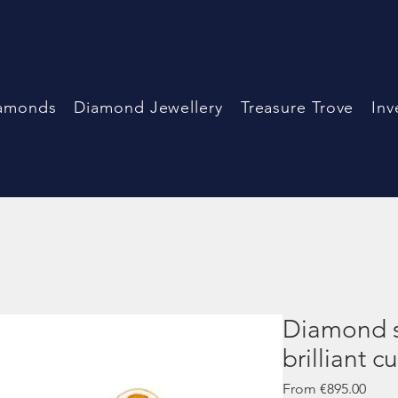
amonds
Diamond Jewellery
Treasure Trove
Inv
Diamond s
brilliant c
Sale
From
€895.00