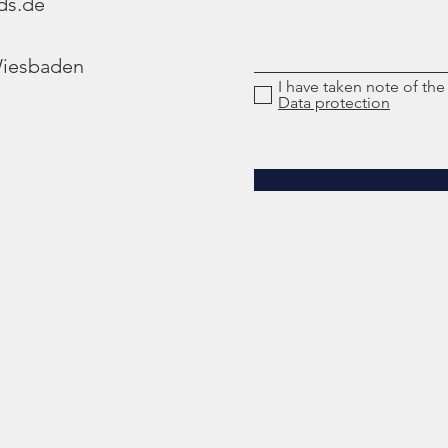
ds.de
Wiesbaden
I have taken note of the
Data protection