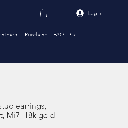
Log In
estment
Purchase
FAQ
Coupon
Neue Seite
tud earrings,
ut, Mi7, 18k gold