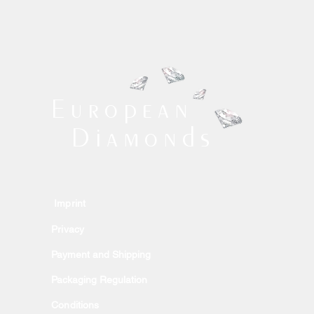
European
Diamonds
Im
p
rint
Priv
acy
Payment and Shipping
Packaging Regulation
Conditions