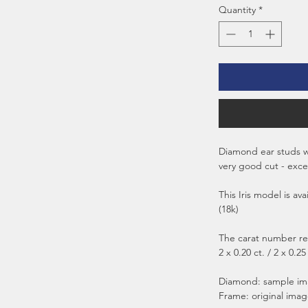
Quantity
*
Diamond ear studs wi
very good cut - excel
This Iris model is av
(18k)
The carat number ref
2 x 0.20 ct. / 2 x 0.25 
Diamond: sample i
Frame: original ima