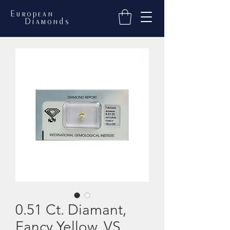
European
Diamonds
0.51 Ct. Diamant,
Fancy Yellow, VS,