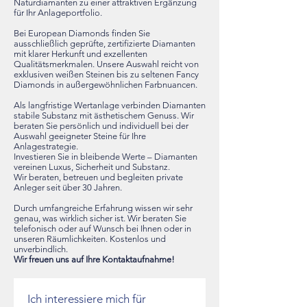
Naturdiamanten zu einer attraktiven Ergänzung
für Ihr Anlageportfolio.
Bei European Diamonds finden Sie
ausschließlich geprüfte, zertifizierte Diamanten
mit klarer Herkunft und exzellenten
Qualitätsmerkmalen. Unsere Auswahl reicht von
exklusiven weißen Steinen bis zu seltenen Fancy
Diamonds in außergewöhnlichen Farbnuancen.
Als langfristige Wertanlage verbinden Diamanten
stabile Substanz mit ästhetischem Genuss. Wir
beraten Sie persönlich und individuell bei der
Auswahl geeigneter Steine für Ihre
Anlagestrategie.
Investieren Sie in bleibende Werte – Diamanten
vereinen Luxus, Sicherheit und Substanz.
Wir beraten, betreuen und begleiten private
Anleger seit über 30 Jahren.
Durch umfangreiche Erfahrung wissen wir sehr
genau, was wirklich sicher ist. Wir beraten Sie
telefonisch oder auf Wunsch bei Ihnen oder in
unseren Räumlichkeiten. Kostenlos und
unverbindlich.
Wir freuen uns auf Ihre Kontaktaufnahme!
Ich interessiere mich für