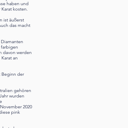
üsse haben und
 Karat kosten.
 ist äußerst
 Auch das macht
n Diamanten
 farbigen
en davon werden
 Karat an
t Beginn der
tralien gehören
 Jahr wurden
e
it November 2020
 diese pink