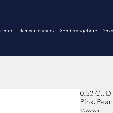
tshop
Diamantschmuck
Sonderangebote
Anka
0.52 Ct. D
Pink, Pear,
Preis
17.300,00 €