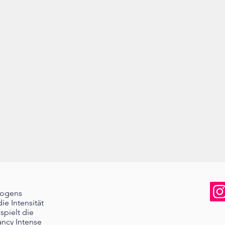
bogens
ie Intensität
pielt die
Fancy Intense