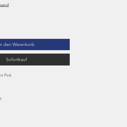
rsand
In den Warenkorb
Sofortkauf
ht Pink
1