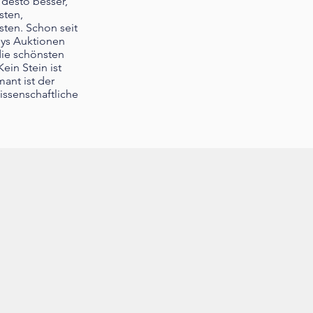
 desto besser,
sten,
sten. Schon seit
bys Auktionen
die schönsten
ein Stein ist
ant ist der
issenschaftliche