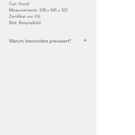
Cut: Good
Measurements: 538 x 545 x 323
Zertifikat von IGI
Bild: Beispielbild
Warum besonders preiswert?
Die durchgestrichenen Preise sind die
aktuellen durchschnittlichen
Einzelhandelsverkaufspreise
(Ladenpreis), wie Sie sie bei den
Juwelieren oder Goldschmieden
vorfinden. Bei uns bekommen Sie diese
Steine besonders preiswert, da wir keine
Zwischenhändler oder hohe
Ladenmieten bezahlen müssen.