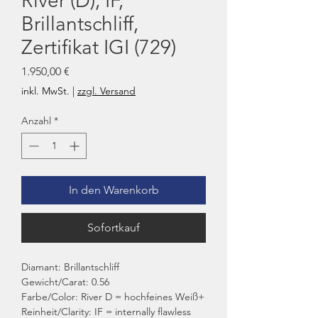
River (D), IF,
Brillantschliff,
Zertifikat IGI (729)
Preis
1.950,00 €
inkl. MwSt.
|
zzgl. Versand
Anzahl
*
In den Warenkorb
Sofortkauf
Diamant: Brillantschliff
Gewicht/Carat: 0.56
Farbe/Color: River D = hochfeines Weiß+
Reinheit/Clarity: IF = internally flawless