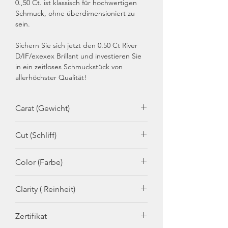
0.,50 Ct. ist klassisch für hochwertigen
Schmuck, ohne überdimensioniert zu
sein.
Sichern Sie sich jetzt den 0.50 Ct River
D/IF/exexex Brillant und investieren Sie
in ein zeitloses Schmuckstück von
allerhöchster Qualität!
Carat (Gewicht)
0.50
Cut (Schliff)
Brillant
Color (Farbe)
River (D) = hochfeines Weiß+
Clarity ( Reinheit)
IF lupenrein
Zertifikat