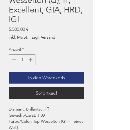
Wesselton (G), IF,
Excellent, GIA, HRD,
IGI
Preis
5.500,00 €
inkl. MwSt.
|
zzgl. Versand
Anzahl
*
In den Warenkorb
Sofortkauf
Diamant: Brillantschliff
Gewicht/Carat: 1.00
Farbe/Color: Top Wesselton (G) = Feines
Weiß