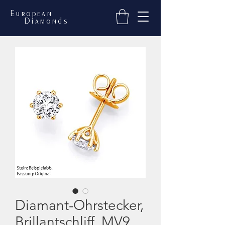
European
Diamonds
Diamant-Ohrstecker,
Brillantschliff, MV9,