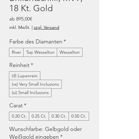
18 Kt. Gold
Sale-
ab
895,00€
Preis
inkl. MwSt.
|
zzgl. Versand
Farbe des Diamanten
*
River
Top Wesselton
Wesselton
Reinheit
*
(if) Lupenrein
(vs) Very Small Inclusions
(si) Small Inclusions
Carat
*
0.20 Ct.
0.25 Ct.
0.30 Ct.
0.50 Ct.
Wunschfarbe: Gelbgold oder
Weißgold eingeben
*