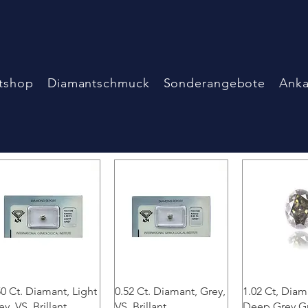
tshop
Diamantschmuck
Sonderangebote
Anka
Schnellansicht
Schnellansicht
Schnellan
50 Ct. Diamant, Light
0.52 Ct. Diamant, Grey,
1.02 Ct, Diama
ey, VS, Brillant
VS, Brillant
Deep Grey G