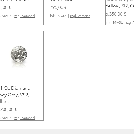
Yellow, SI2, O
eis
Preis
5,00 €
795,00 €
Preis
6.350,00 €
l. MwSt.
|
zzgl. Versand
inkl. MwSt.
|
zzgl. Versand
inkl. MwSt.
|
zzgl.
Schnellansicht
01 Ct, Diamant,
ncy Grey, VS2,
llant
eis
.200,00 €
l. MwSt.
|
zzgl. Versand