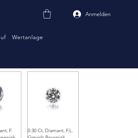
Anmelden
uf
Wertanlage
sicht
Schnellansicht
nt, F.
0.30 Ct, Diamant, F.L.
reenish
Greyish Brownish