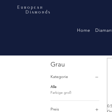
European
Diamonds
Home
Diaman
Grau
Kategorie
Alle
Farbige groß
0.
Preis
Gr